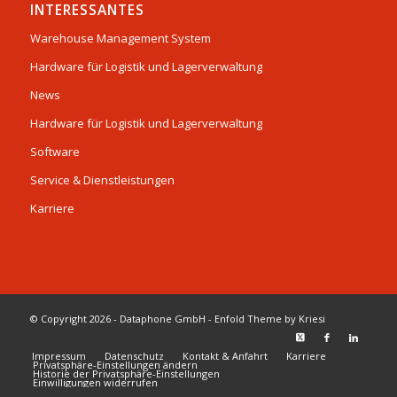
INTERESSANTES
Warehouse Management System
Hardware für Logistik und Lagerverwaltung
News
Hardware für Logistik und Lagerverwaltung
Software
Service & Dienstleistungen
Karriere
© Copyright 2026 - Dataphone GmbH -
Enfold Theme by Kriesi
Impressum
Datenschutz
Kontakt & Anfahrt
Karriere
Privatsphäre-Einstellungen ändern
Historie der Privatsphäre-Einstellungen
Einwilligungen widerrufen