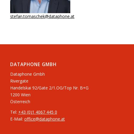
stefan.tomaschek@dataphone.at
DATAPHONE GMBH
Dataphone Gmbh
Rivergate
​Handelskai 92/Gate 2/1.OG/Top Nr. B+G
1200 Wien
Österreich
Tel:
+43 (0)1 4067 445 0
E-Mail:
office@dataphone.at