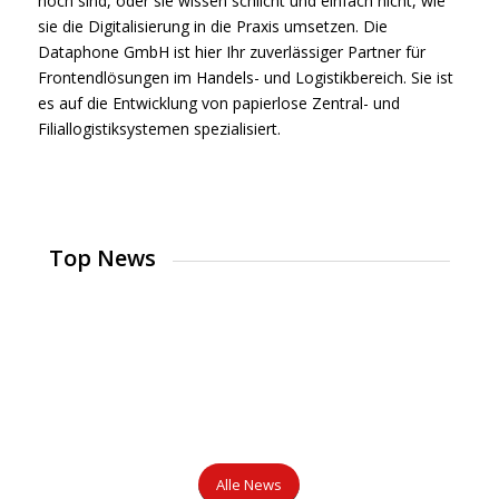
hoch sind, oder sie wissen schlicht und einfach nicht, wie
sie die Digitalisierung in die Praxis umsetzen. Die
Dataphone GmbH ist hier Ihr zuverlässiger Partner für
Frontendlösungen im Handels- und Logistikbereich. Sie ist
es auf die Entwicklung von papierlose Zentral- und
Filiallogistiksystemen spezialisiert.
Top News
DATAPHONE VERÖFFENTLICHT LOGIS
4 RELEASE 2026
WEITERLESEN
Alle News