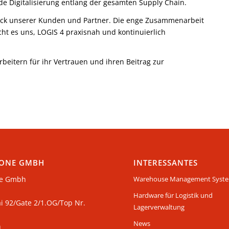
nde Digitalisierung entlang der gesamten Supply Chain.
ack unserer Kunden und Partner. Die enge Zusammenarbeit
t es uns, LOGIS 4 praxisnah und kontinuierlich
eitern für ihr Vertrauen und ihren Beitrag zur
ONE GMBH
INTERESSANTES
e Gmbh
Warehouse Management Syst
Hardware für Logistik und
ai 92/Gate 2/1.OG/Top Nr.
Lagerverwaltung
News
n