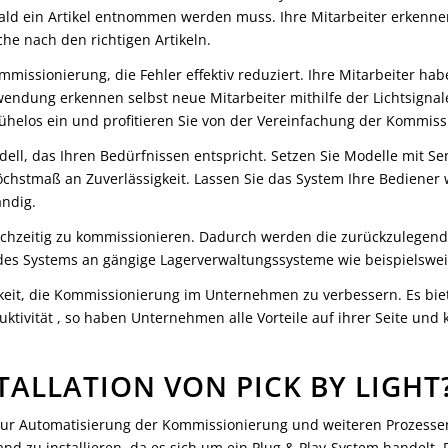
obald ein Artikel entnommen werden muss. Ihre Mitarbeiter erkennen
he nach den richtigen Artikeln.
mmissionierung, die Fehler effektiv reduziert. Ihre Mitarbeiter hab
ndung erkennen selbst neue Mitarbeiter mithilfe der Lichtsignal
ühelos ein und profitieren Sie von der Vereinfachung der Kommissi
ell, das Ihren Bedürfnissen entspricht. Setzen Sie Modelle mit Se
öchstmaß an Zuverlässigkeit. Lassen Sie das System Ihre Bediener 
ändig.
ichzeitig zu kommissionieren. Dadurch werden die zurückzulegend
ng des Systems an gängige Lagerverwaltungssysteme wie beispielswe
ichkeit, die Kommissionierung im Unternehmen zu verbessern. Es bi
uktivität , so haben Unternehmen alle Vorteile auf ihrer Seite und
TALLATION VON PICK BY LIGHT
g zur Automatisierung der Kommissionierung und weiteren Prozesse
d zu installieren, da es sich um ein Plug & Play-System handelt. 