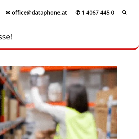
✉ office@dataphone.at
✆ 1 4067 445 0
sse!