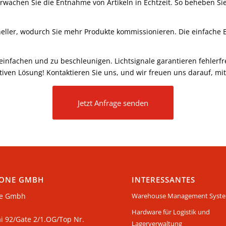
erwachen Sie die Entnahme von Artikeln in Echtzeit. So beheben S
chneller, wodurch Sie mehr Produkte kommissionieren. Die einfache 
einfachen und zu beschleunigen. Lichtsignale garantieren fehlerfr
tuitiven Lösung! Kontaktieren Sie uns, und wir freuen uns darauf, 
Jetzt Anfrage senden
ONE GMBH
INTERESSANTES
e Gmbh
Warehouse Management Syst
Hardware für Logistik und
ai 92/Gate 2/1.OG/Top Nr.
Lagerverwaltung