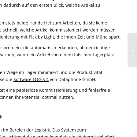
 dadurch auf den ersten Blick, welche Artikel zu
en stets beide Hände frei zum Arbeiten, da sie keine
e schnell, welche Artikel kommissioniert werden müssen
onierung mit Pick by Light, die Ihnen Zeit und Mühe spart.
nsoren ein, die automatisch erkennen, ob der richtige
warnen, wenn ein Artikel von einem falschen Lagerplatz
en Wege im Lager minimiert und die Produktivität
ise die
Software LOGIS 4
von Dataphone GmbH.
etet eine papierlose Kommissionierung und fehlerfreie
 können ihr Potenzial optimal nutzen.
?
n im Bereich der Logistik. Das System zum
Die Lichtmodule werden komplett einsatzbereit geliefert.