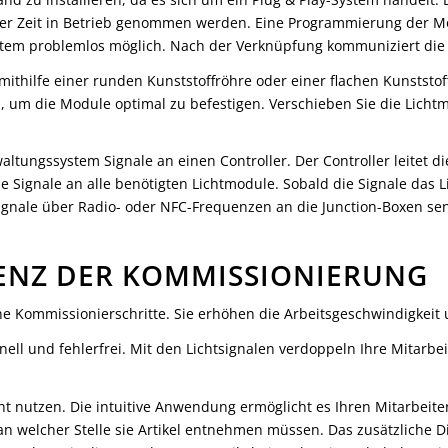
ter Zeit in Betrieb genommen werden. Eine Programmierung der Mod
ystem problemlos möglich. Nach der Verknüpfung kommuniziert di
 mithilfe einer runden Kunststoffröhre oder einer flachen Kunststo
um die Module optimal zu befestigen. Verschieben Sie die Lichtm
ltungssystem Signale an einen Controller. Der Controller leitet di
e Signale an alle benötigten Lichtmodule. Sobald die Signale das 
ignale über Radio- oder NFC-Frequenzen an die Junction-Boxen se
ZIENZ DER KOMMISSIONIERUNG
elne Kommissionierschritte. Sie erhöhen die Arbeitsgeschwindigke
ell und fehlerfrei. Mit den Lichtsignalen verdoppeln Ihre Mitarbei
ight nutzen. Die intuitive Anwendung ermöglicht es Ihren Mitarbeite
an welcher Stelle sie Artikel entnehmen müssen. Das zusätzliche D