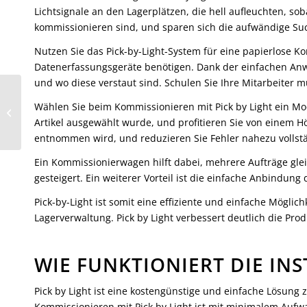
Lichtsignale an den Lagerplätzen, die hell aufleuchten, s
kommissionieren sind, und sparen sich die aufwändige Suc
Nutzen Sie das Pick-by-Light-System für eine papierlose Ko
Datenerfassungsgeräte benötigen. Dank der einfachen Anwe
und wo diese verstaut sind. Schulen Sie Ihre Mitarbeiter m
Schneller, einfacher
Versand mit dem
Wählen Sie beim Kommissionieren mit Pick by Light ein Mod
richtigen
Artikel ausgewählt wurde, und profitieren Sie von einem H
Versandetikettendrucker:
entnommen wird, und reduzieren Sie Fehler nahezu vollst
Wie...
Ein Kommissionierwagen hilft dabei, mehrere Aufträge gle
gesteigert. Ein weiterer Vorteil ist die einfache Anbindu
Pick-by-Light ist somit eine effiziente und einfache Mögl
Lagerverwaltung. Pick by Light verbessert deutlich die Prod
WIE FUNKTIONIERT DIE INS
Pick by Light ist eine kostengünstige und einfache Lösun
Kommissionieren mit Pick by Light ist mit minimalem Aufwan