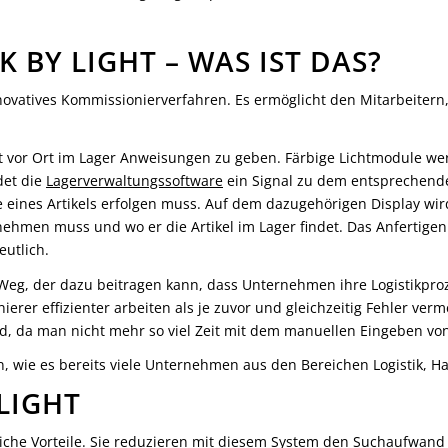
 BY LIGHT – WAS IST DAS?
novatives Kommissionierverfahren. Es ermöglicht den Mitarbeitern, 
t vor Ort im Lager Anweisungen zu geben. Färbige Lichtmodule werd
det die
Lagerverwaltungssoftware
ein Signal zu dem entsprechende
me eines Artikels erfolgen muss. Auf dem dazugehörigen Display w
tnehmen muss und wo er die Artikel im Lager findet. Das Anfertigen
utlich.
r Weg, der dazu beitragen kann, dass Unternehmen ihre Logistikproz
er effizienter arbeiten als je zuvor und gleichzeitig Fehler verme
d, da man nicht mehr so viel Zeit mit dem manuellen Eingeben vo
, wie es bereits viele Unternehmen aus den Bereichen Logistik, Han
 LIGHT
eiche Vorteile. Sie reduzieren mit diesem System den Suchaufwand 