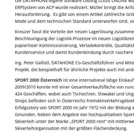
Die DATAPHONE-eigene Software Lösung LOGIS ONLINE wurd
ERPSystem von ACP wurde realisiert. Müller bringt die Anf
Herausforderung. Es gibt von einem Artikel zahlreiche Größ
Mode und dem technischen Standard unterworfen sind, sind
Kreuzer fasst die Vorteile der neuen Lagerlösung zusammen
Beschleunigung der Logistik-Prozesse im neuen Logistikze
papierloser Kommissionierung, Verladekontrolle, Qualitätsk
Kundenservice und damit Kundenbindung durch raschere A
Ing. Peter Gallistl, DATAHONE Co-Geschäftsführer und Mit
Projekt, die beispielhaft für ähnliche Projekte auch mit an
SPORT 2000 Österreich
ist eine international tätige Eink
2009/2010 konnte mit einer Gesamtverkaufsfläche von rund
424 Geschäften, wobei auch Tschechien, Slowakei und Ung
Shops befinden sich in Österreichs Fremdenverkehrsgebiet
Erfolgsstory von SPORT 2000 im Jahr 1972 mit der Bildung
Gmunden. Neben dem Angebot von hochqualitativen Sportart
Skiverleih unter der Marke „SPORT 2000 rent“ mit mittlerwe
Skiverleihorganisation mit der größten Flächendeckung.