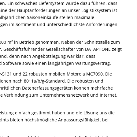
fen. Ein schwaches Liefersystem würde dazu führen, dass
„Eine der Hauptanforderungen an unser Logistiksystem ist
lbjährlichen Saisoneinkäufe stellen maximale
ungen im Sortiment und unterschiedlichste Anforderungen
.000 m² in Betrieb genommen. Neben der Schnittstelle zum
r, Geschäftsführender Gesellschafter von DATAPHONE zeigt
end, denn nach Angebotslegung war klar, dass
d Software sowie einen langjährigen Wartungsvertrag.
AP-5131 und 22 robusten mobilen Motorola MC7090. Die
tionen nach 8011a/b/g-Standard. Die robusten und
chrittlichen Datenerfassungsgeräten können mehrfache
ere Verbindung zum Unternehmensnetzwerk und Internet,
istung einfach gestimmt haben und die Lösung uns die
oints bieten höchstmögliche Anpassungsfähigkeit bei