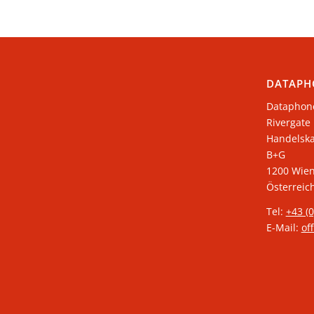
DATAPH
Dataphon
Rivergate
​Handelsk
B+G
1200 Wie
Österreic
Tel:
+43 (
E-Mail:
of