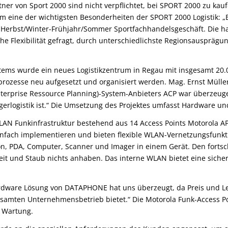
ner von Sport 2000 sind nicht verpflichtet, bei SPORT 2000 zu kau
um eine der wichtigsten Besonderheiten der SPORT 2000 Logistik: 
 Herbst/Winter-Frühjahr/Sommer Sportfachhandelsgeschäft. Die ha
ohe Flexibilität gefragt, durch unterschiedlichste Regionsauspräg
stems wurde ein neues Logistikzentrum in Regau mit insgesamt 20
rozesse neu aufgesetzt und organisiert werden. Mag. Ernst Mülle
terprise Ressource Planning)-System-Anbieters ACP war überzeug
gerlogistik ist.“ Die Umsetzung des Projektes umfasst Hardware un
WLAN Funkinfrastruktur bestehend aus 14 Access Points Motorola 
infach implementieren und bieten flexible WLAN-Vernetzungsfunk
on, PDA, Computer, Scanner und Imager in einem Gerät. Den forts
it und Staub nichts anhaben. Das interne WLAN bietet eine sich
rdware Lösung von DATAPHONE hat uns überzeugt, da Preis und Le
 gesamten Unternehmensbetrieb bietet.“ Die Motorola Funk-Access P
h Wartung.