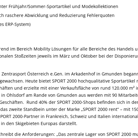
nter Frühjahr/Sommer-Sportartikel und Modekollektionen
h raschere Abwicklung und Reduzierung Fehlerquoten
es ERP-System)
d im Bereich Mobility Lösungen für alle Bereiche des Handels un
onalen Stoßzeiten jeweils im März und Oktober bei der Disponier
 Zentrasport Österreich e.Gen. im Arkadenhof in Gmunden begann, 
ewachsen. Heute bietet SPORT 2000 hochqualitative Sportartikel 
häften und erzielte mit einer Verkaufsfläche von rund 120.000 m² 
e in Ohlsdorf am Rande von Gmunden aus werden mit 90 Mitarbeit
4 Geschäften. Rund 40% der SPORT 2000-Shops befinden sich in d
 das zweite Standbein unter der Marke „SPORT 2000 rent“ – mit 150
PORT 2000-Partner in Frankreich, Schweiz und Italien internationa
 in den Skigebieten Europas darstellt.
schreibt die Anforderungen: „Das zentrale Lager von SPORT 2000 m