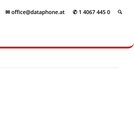
✉ office@dataphone.at
✆ 1 4067 445 0