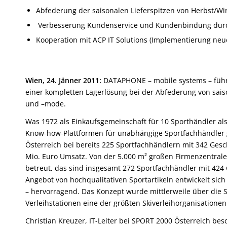
Abfederung der saisonalen Lieferspitzen von Herbst/Wi
Verbesserung Kundenservice und Kundenbindung durc
Kooperation mit ACP IT Solutions (Implementierung neu
Wien, 24. Jänner 2011:
DATAPHONE – mobile systems – führen
einer kompletten Lagerlösung bei der Abfederung von sais
und –mode.
Was 1972 als Einkaufsgemeinschaft für 10 Sporthändler als
Know-how-Plattformen für unabhängige Sportfachhändler g
Österreich bei bereits 225 Sportfachhändlern mit 342 Gesc
Mio. Euro Umsatz. Von der 5.000 m² großen Firmenzentral
betreut, das sind insgesamt 272 Sportfachhändler mit 42
Angebot von hochqualitativen Sportartikeln entwickelt sich
– hervorragend. Das Konzept wurde mittlerweile über die S
Verleihstationen eine der größten Skiverleihorganisationen
Christian Kreuzer, IT-Leiter bei SPORT 2000 Österreich be