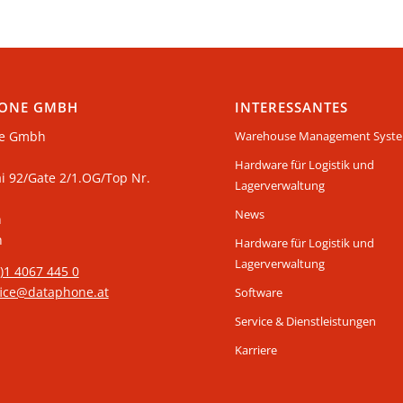
ONE GMBH
INTERESSANTES
e Gmbh
Warehouse Management Syst
Hardware für Logistik und
ai 92/Gate 2/1.OG/Top Nr.
Lagerverwaltung
News
n
h
Hardware für Logistik und
Lagerverwaltung
0)1 4067 445 0
fice@dataphone.at
Software
Service & Dienstleistungen
Karriere