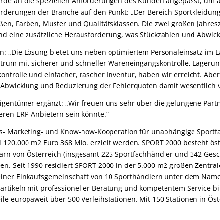
e an die speziellen Anforderungen des Kunden angepasst, um all
orderungen der Branche auf den Punkt: „Der Bereich Sportkleidung
en, Farben, Muster und Qualitätsklassen. Die zwei großen Jahresze
 eine zusätzliche Herausforderung, was Stückzahlen und Abwicklu
: „Die Lösung bietet uns neben optimiertem Personaleinsatz im La
ntrum mit sicherer und schneller Wareneingangskontrolle, Lagerun
ontrolle und einfacher, rascher Inventur, haben wir erreicht. Aber
bwicklung und Reduzierung der Fehlerquoten damit wesentlich v
eigentümer ergänzt: „Wir freuen uns sehr über die gelungene Partn
deren ERP-Anbietern sein könnte.“
aufs- Marketing- und Know-how-Kooperation für unabhängige Sportf
 120.000 m2 Euro 368 Mio. erzielt werden. SPORT 2000 besteht ös
arn von Österreich (insgesamt 225 Sportfachhändler und 342 Gesc
en. Seit 1990 residiert SPORT 2000 in der 5.000 m2 großen Zentr
 einer Einkaufsgemeinschaft von 10 Sporthändlern unter dem Name
ikeln mit professioneller Beratung und kompetentem Service bild
ile europaweit über 500 Verleihstationen. Mit 150 Stationen in Öst