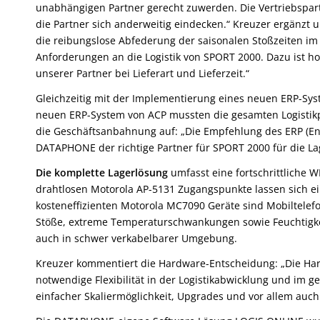
unabhängigen Partner gerecht zuwerden. Die Vertriebspart
die Partner sich anderweitig eindecken.“ Kreuzer ergänzt 
die reibungslose Abfederung der saisonalen Stoßzeiten im
Anforderungen an die Logistik von SPORT 2000. Dazu ist h
unserer Partner bei Lieferart und Lieferzeit.“
Gleichzeitig mit der Implementierung eines neuen ERP-Sy
neuen ERP-System von ACP mussten die gesamten Logistikp
die Geschäftsanbahnung auf: „Die Empfehlung des ERP (En
DATAPHONE der richtige Partner für SPORT 2000 für die La
Die komplette Lagerlösung
umfasst eine fortschrittliche 
drahtlosen Motorola AP-5131 Zugangspunkte lassen sich e
kosteneffizienten Motorola MC7090 Geräte sind Mobiltelef
Stöße, extreme Temperaturschwankungen sowie Feuchtigke
auch in schwer verkabelbarer Umgebung.
Kreuzer kommentiert die Hardware-Entscheidung: „Die Ha
notwendige Flexibilität in der Logistikabwicklung und im
einfacher Skaliermöglichkeit, Upgrades und vor allem auc