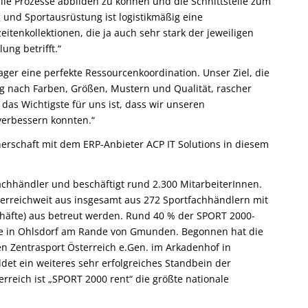
e Prozesse abbilden zu können und die Schnittstelle zum
 und Sportausrüstung ist logistikmäßig eine
itenkollektionen, die ja auch sehr stark der jeweiligen
ng betrifft.“
ger eine perfekte Ressourcenkoordination. Unser Ziel, die
g nach Farben, Größen, Mustern und Qualität, rascher
 das Wichtigste für uns ist, dass wir unseren
erbessern konnten.“
erschaft mit dem ERP-Anbieter ACP IT Solutions in diesem
achhändler und beschäftigt rund 2.300 MitarbeiterInnen.
terreichweit aus insgesamt aus 272 Sportfachhändlern mit
häfte) aus betreut werden. Rund 40 % der SPORT 2000-
ale in Ohlsdorf am Rande von Gmunden. Begonnen hat die
n Zentrasport Österreich e.Gen. im Arkadenhof in
et ein weiteres sehr erfolgreiches Standbein der
erreich ist „SPORT 2000 rent“ die größte nationale