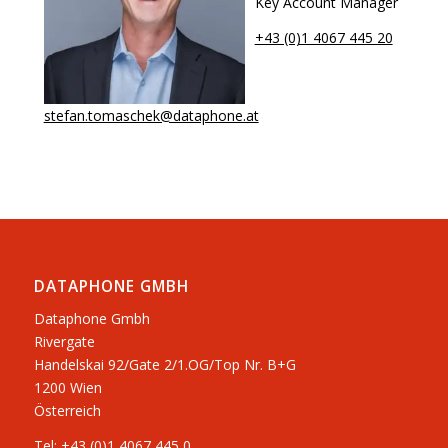
Key Account Manager
+43 (0)1 4067 445 20
stefan.tomaschek@dataphone.at
DATAPHONE GMBH
Dataphone Gmbh
Rivergate
​Handelskai 92/Gate 2/1.OG/Top Nr. B+G
1200 Wien
Österreich
Tel:
+43 (0)1 4067 445 0