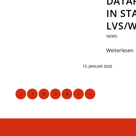
DATA
IN S
LVS/
NEWS
Weiterlesen
15. JANUAR 2026
‹
1
2
3
4
›
»