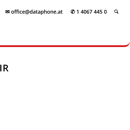
✉ office@dataphone.at
✆ 1 4067 445 0
IR