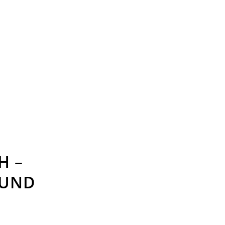
H –
 UND