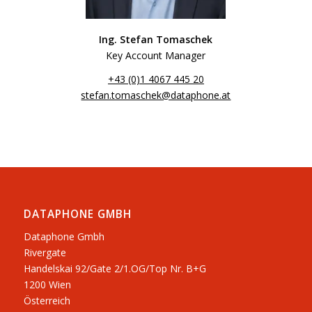
Ing. Stefan Tomaschek
Key Account Manager
+43 (0)1 4067 445 20
stefan.tomaschek@dataphone.at
DATAPHONE GMBH
Dataphone Gmbh
Rivergate
​Handelskai 92/Gate 2/1.OG/Top Nr. B+G
1200 Wien
Österreich