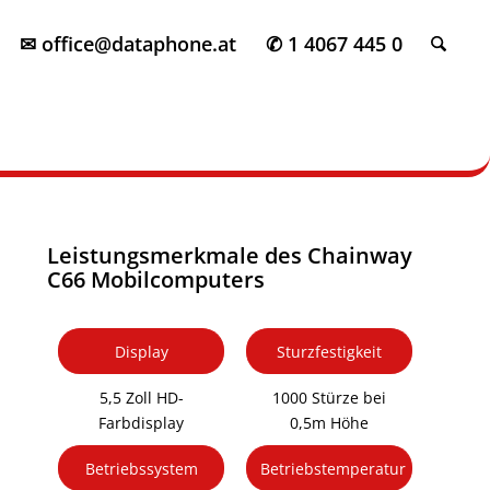
✉ office@dataphone.at
✆ 1 4067 445 0
Leistungsmerkmale des Chainway
C66 Mobilcomputers
Display
Sturzfestigkeit
5,5 Zoll HD-
1000 Stürze bei
Farbdisplay
0,5m Höhe
Betriebssystem
Betriebstemperatur