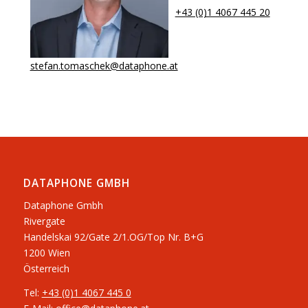
+43 (0)1 4067 445 20
stefan.tomaschek@dataphone.at
DATAPHONE GMBH
Dataphone Gmbh
Rivergate
​Handelskai 92/Gate 2/1.OG/Top Nr. B+G
1200 Wien
Österreich
Tel:
+43 (0)1 4067 445 0