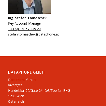
Ing. Stefan Tomaschek
Key Account Manager
+43 (0)1 4067 445 20
stefan.tomaschek@dataphone.at
DATAPHONE GMBH
Dataphone Gmbh
Rivergate
​Handelskai 92/Gate 2/1.OG/Top Nr. B+G
1200 Wien
Österreich