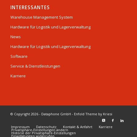
INTERESSANTES
Warehouse Management System
Hardware für Logistik und Lagerverwaltung
News
Hardware für Logistik und Lagerverwaltung
Software
Service & Dienstleistungen
Karriere
© Copyright 2026 - Dataphone GmbH -
Enfold Theme by Kriesi
Impressum
Datenschutz
Kontakt & Anfahrt
Karriere
Privatsphäre-Einstellungen ändern
Historie der Privatsphäre-Einstellungen
Einwilligungen widerrufen