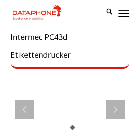
Intermec PC43d
Etikettendrucker
INTERMEC PC43D
DESKTOP-
ETIKETTENDRUCKER
Kostengünstig und bedienerfreundlich
1
2