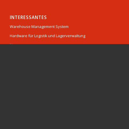
INTERESSANTES
Warehouse Management System
Hardware für Logistik und Lagerverwaltung
News
Hardware für Logistik und Lagerverwaltung
Software
Service & Dienstleistungen
Karriere
© Copyright 2026 - Dataphone GmbH -
Enfold Theme by Kriesi