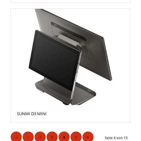
SUNMI D3 MINI
«
‹
2
3
4
5
6
Seite 4 von 13