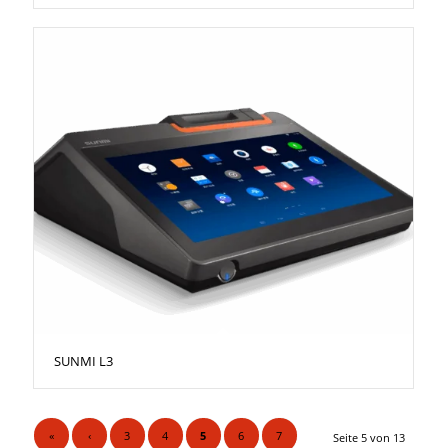
SUNMI L3
«
‹
3
4
5
6
7
Seite 5 von 13