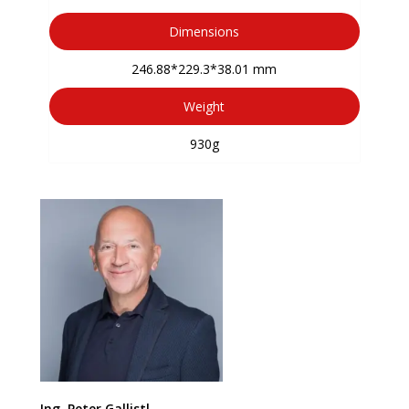
Dimensions
246.88*229.3*38.01 mm
Weight
930g
Ing. Peter Gallistl