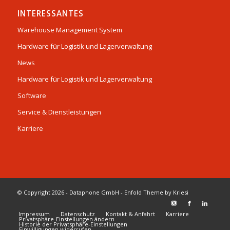
INTERESSANTES
Warehouse Management System
Hardware für Logistik und Lagerverwaltung
News
Hardware für Logistik und Lagerverwaltung
Software
Service & Dienstleistungen
Karriere
© Copyright 2026 - Dataphone GmbH -
Enfold Theme by Kriesi
Impressum
Datenschutz
Kontakt & Anfahrt
Karriere
Privatsphäre-Einstellungen ändern
Historie der Privatsphäre-Einstellungen
Einwilligungen widerrufen