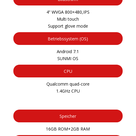
4“ WVGA 800×480,IPS
Multi touch
Support glove mode
Betriebssystem (OS)
Android 7.1
SUNMI OS
CPU
Qualcomm quad-core
1.4GHz CPU
Speicher
16GB ROM+2GB RAM