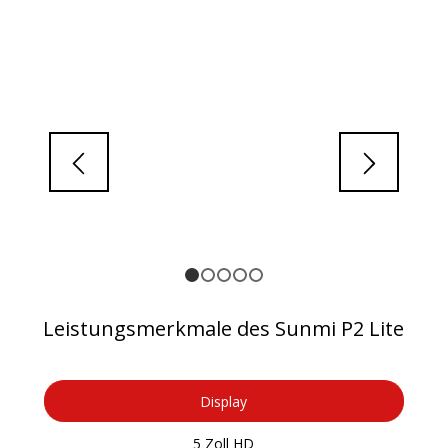
1
2
3
4
5
Leistungsmerkmale des Sunmi P2 Lite
Display
5 Zoll HD