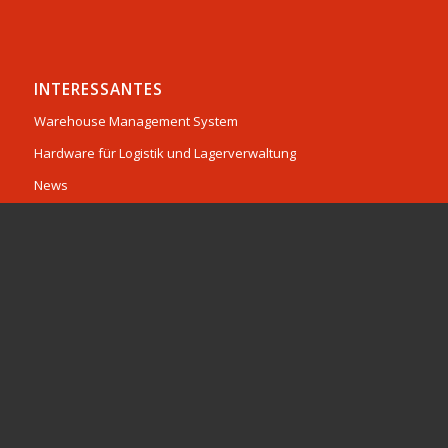
INTERESSANTES
Warehouse Management System
Hardware für Logistik und Lagerverwaltung
News
Hardware für Logistik und Lagerverwaltung
Software
Service & Dienstleistungen
Karriere
© Copyright 2026 - Dataphone GmbH -
Enfold Theme by Kriesi