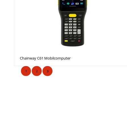
Chainway C61 Mobilcomputer
1
2
3