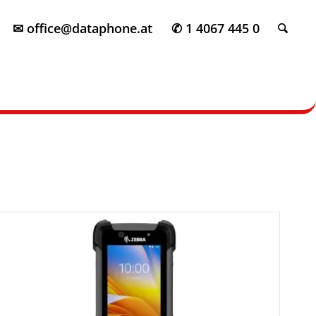
✉ office@dataphone.at
✆ 1 4067 445 0