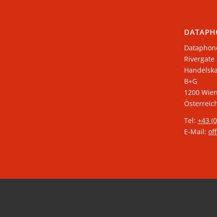
DATAPH
Dataphon
Rivergate
​Handelsk
B+G
1200 Wie
Österreic
Tel:
+43 (
E-Mail:
of
© Copyright 2026 - Dataphone GmbH -
Enfold Theme by Kriesi