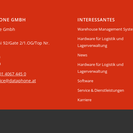
ONE GMBH
INTERESSANTES
e Gmbh
Warehouse Management Syst
Hardware für Logistik und
ai 92/Gate 2/1.OG/Top Nr.
Lagerverwaltung
News
n
h
Hardware für Logistik und
Lagerverwaltung
0)1 4067 445 0
fice@dataphone.at
Software
Service & Dienstleistungen
Karriere