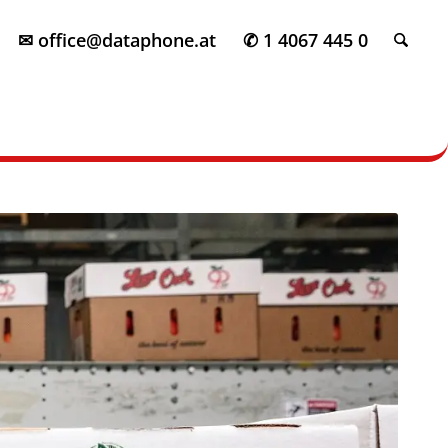
✉ office@dataphone.at
✆ 1 4067 445 0