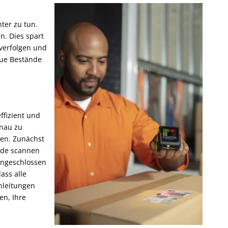
ter zu tun.
n. Dies spart
verfolgen und
eue Bestände
ffizient und
enau zu
zen. Zunächst
nde scannen
angeschlossen
ass alle
nleitungen
en, Ihre