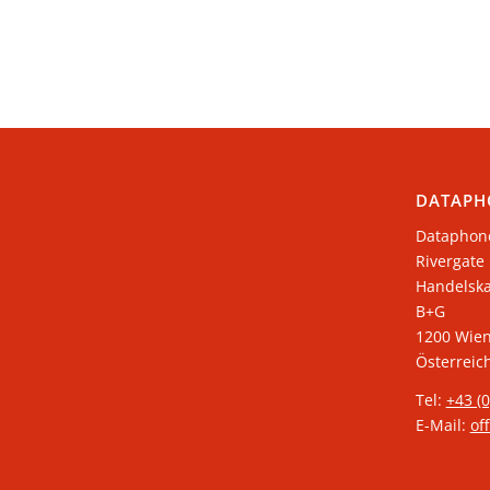
DATAPH
Dataphon
Rivergate
​Handelsk
B+G
1200 Wie
Österreic
Tel:
+43 (
E-Mail:
of