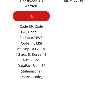
TIFF exportiert
bis +122 °F)
werden.
1D
Code 39, Code
128, Code 93,
Codabar/NW7,
Code 11, MSI
Plessey, UPC/EAN,
I 2 aus 5, Korean 3
aus 5, GS1
DataBar, Base 32
(italienischer
Pharmacode)