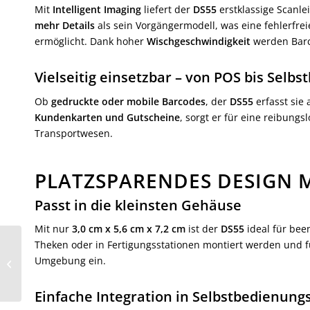
Mit
Intelligent Imaging
liefert der
DS55
erstklassige Scanle
mehr Details
als sein Vorgängermodell, was eine fehlerfre
ermöglicht. Dank hoher
Wischgeschwindigkeit
werden Barc
Vielseitig einsetzbar – von POS bis Selb
Ob
gedruckte oder mobile Barcodes
, der
DS55
erfasst sie 
Kundenkarten und Gutscheine
, sorgt er für eine reibung
Transportwesen.
PLATZSPARENDES DESIGN 
Passt in die kleinsten Gehäuse
Mit nur
3,0 cm x 5,6 cm x 7,2 cm
ist der
DS55
ideal für been
Theken oder in Fertigungsstationen montiert werden und f
Zebra DS55
Umgebung ein.
Festmontage-Scanner
Einfache Integration in Selbstbedienun