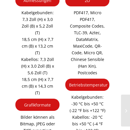
Abmessungen
2D
Kabelgebunden:
PDF417, Micro
7,3 Zoll (H) x 3,0
PDF417,
Zoll (B) x 5,2 Zoll
Composite Codes,
(T)
TLC-39, Aztec,
18,5 cm (H) x 7,7
DataMatrix,
cm (B) x 13,2 cm
MaxiCode, QR-
(T)
Code, Micro QR,
Kabellos: 7,3 Zoll
Chinese Sensible
(H) x 3,0 Zoll (B) x
(Han Xin),
5,6 Zoll (T)
Postcodes
18,5 cm (H) x 7,7
Betriebstemperatur
cm (B) x 14,3 cm
(T)
Kabelgebunden:
-30 °C bis +50 °C
Grafikformate
(-22 °F bis +122 °F)
Bilder können als
Kabellos: -20 °C
Bitmap, JPEG oder
bis +50 °C (-4 °F