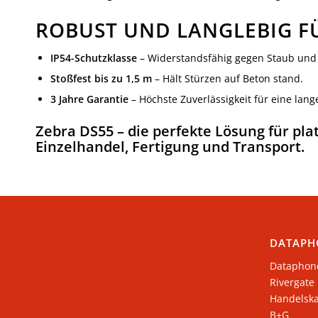
ROBUST UND LANGLEBIG F
IP54-Schutzklasse
– Widerstandsfähig gegen Staub und 
Stoßfest bis zu 1,5 m
– Hält Stürzen auf Beton stand.
3 Jahre Garantie
– Höchste Zuverlässigkeit für eine lan
Zebra DS55 – die perfekte Lösung für pl
Einzelhandel, Fertigung und Transport.
DATAPH
Dataphon
Rivergate
​Handelsk
B+G