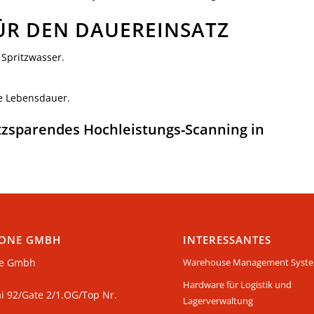
ÜR DEN DAUEREINSATZ
Spritzwasser.
ge Lebensdauer.
atzsparendes Hochleistungs-Scanning in
ONE GMBH
INTERESSANTES
e Gmbh
Warehouse Management Syst
Hardware für Logistik und
ai 92/Gate 2/1.OG/Top Nr.
Lagerverwaltung