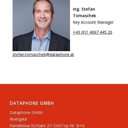
Ing. Stefan
Tomaschek
Key Account Manager
+43 (0)1 4067 445 20
stefan.tomaschek@dataphone.at
DATAPHONE GMBH
Dataphone Gmbh
Rivergate
​Handelskai 92/Gate 2/1.OG/Top Nr. B+G