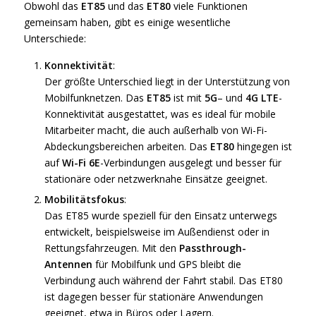
Obwohl das
ET85
und das
ET80
viele Funktionen
gemeinsam haben, gibt es einige wesentliche
Unterschiede:
Konnektivität
:
Der größte Unterschied liegt in der Unterstützung von
Mobilfunknetzen. Das
ET85
ist mit
5G
– und
4G LTE
-
Konnektivität ausgestattet, was es ideal für mobile
Mitarbeiter macht, die auch außerhalb von Wi-Fi-
Abdeckungsbereichen arbeiten. Das
ET80
hingegen ist
auf
Wi-Fi 6E
-Verbindungen ausgelegt und besser für
stationäre oder netzwerknahe Einsätze geeignet.
Mobilitätsfokus
:
Das ET85 wurde speziell für den Einsatz unterwegs
entwickelt, beispielsweise im Außendienst oder in
Rettungsfahrzeugen. Mit den
Passthrough-
Antennen
für Mobilfunk und GPS bleibt die
Verbindung auch während der Fahrt stabil. Das ET80
ist dagegen besser für stationäre Anwendungen
geeignet, etwa in Büros oder Lagern.