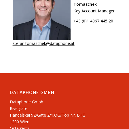
Tomaschek
Key Account Manager
+43 (0)1 4067 445 20
stefan.tomaschek@dataphone.at
DATAPHONE GMBH
Dataphone Gmbh
Rivergate
​Handelskai 92/Gate 2/1.OG/Top Nr. B+G
1200 Wien
Österreich