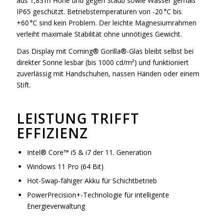
aus 1,83 m Höhe und gegen Staub sowie Wasser gemäß
IP65 geschützt. Betriebstemperaturen von -20 °C bis
+60 °C sind kein Problem. Der leichte Magnesiumrahmen
verleiht maximale Stabilität ohne unnötiges Gewicht.
Das Display mit Corning® Gorilla®-Glas bleibt selbst bei
direkter Sonne lesbar (bis 1000 cd/m²) und funktioniert
zuverlässig mit Handschuhen, nassen Händen oder einem
Stift.
LEISTUNG TRIFFT
EFFIZIENZ
Intel® Core™ i5 & i7 der 11. Generation
Windows 11 Pro (64 Bit)
Hot-Swap-fähiger Akku für Schichtbetrieb
PowerPrecision+-Technologie für intelligente
Energieverwaltung