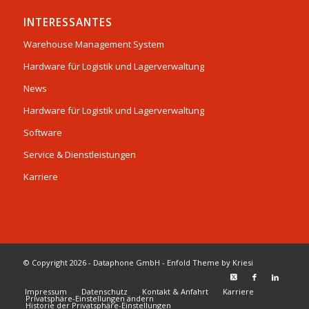
INTERESSANTES
Warehouse Management System
Hardware für Logistik und Lagerverwaltung
News
Hardware für Logistik und Lagerverwaltung
Software
Service & Dienstleistungen
Karriere
© Copyright 2026 - Dataphone GmbH -
Enfold Theme by Kriesi
Impressum
Datenschutz
Kontakt & Anfahrt
Karriere
Privatsphäre-Einstellungen ändern
Historie der Privatsphäre-Einstellungen