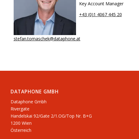
Key Account Manager
+43 (0)1 4067 445 20
stefan.tomaschek@dataphone.at
DATAPHONE GMBH
Dataphone Gmbh
Rivergate
​Handelskai 92/Gate 2/1.OG/Top Nr. B+G
1200 Wien
Österreich