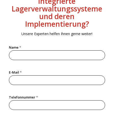
integrierte
Lagerverwaltungssysteme
und deren
Implementierung?
Unsere Experten helfen Ihnen gerne weiter!
Name
*
E-Mail
*
N
Telefonnummer
*
a
m
e
U