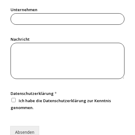
n
t
Unternehmen
e
r
n
e
h
m
Nachricht
e
n
T
e
l
e
f
o
n
n
u
m
Datenschutzerklärung
*
m
Ich habe die Datenschutzerklärung zur Kenntnis
e
r
genommen.
Absenden