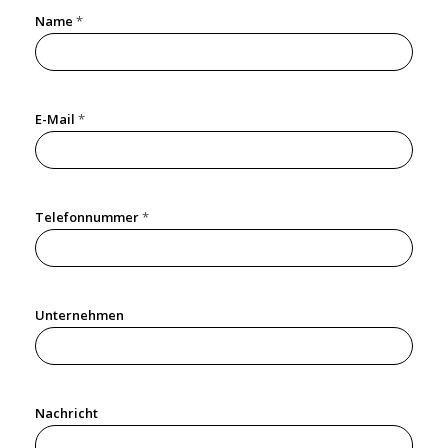
Name
*
E-Mail
*
T
Telefonnummer
*
e
l
e
f
o
n
Unternehmen
n
u
m
m
e
r
Nachricht
*
N
a