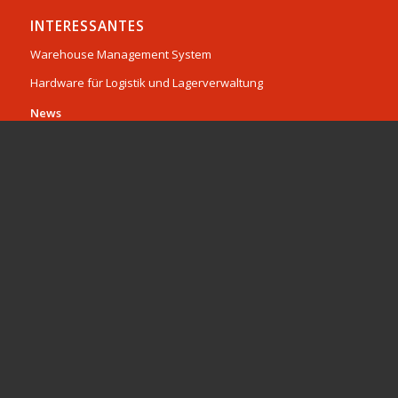
INTERESSANTES
Warehouse Management System
Hardware für Logistik und Lagerverwaltung
News
Hardware für Logistik und Lagerverwaltung
Software
Service & Dienstleistungen
Karriere
© Copyright 2026 - Dataphone GmbH -
Enfold Theme by Kriesi
Impressum
Datenschutz
Kontakt & Anfahrt
Karriere
Privatsphäre-Einstellungen ändern
Historie der Privatsphäre-Einstellungen