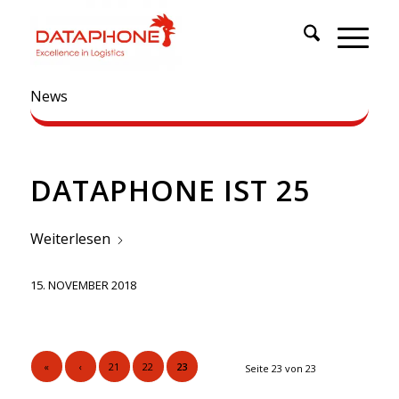
News
DATAPHONE IST 25
Weiterlesen
15. NOVEMBER 2018
«
‹
21
22
23
Seite 23 von 23