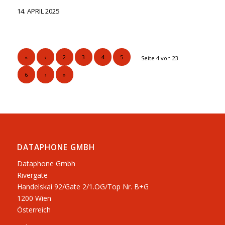
14. APRIL 2025
«
‹
2
3
4
5
Seite 4 von 23
6
›
»
DATAPHONE GMBH
Dataphone Gmbh
Rivergate
​Handelskai 92/Gate 2/1.OG/Top Nr. B+G
1200 Wien
Österreich