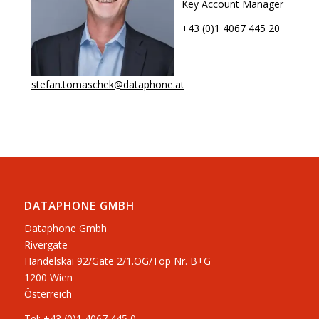
Key Account Manager
+43 (0)1 4067 445 20
stefan.tomaschek@dataphone.at
DATAPHONE GMBH
Dataphone Gmbh
Rivergate
​Handelskai 92/Gate 2/1.OG/Top Nr. B+G
1200 Wien
Österreich
Tel:
+43 (0)1 4067 445 0