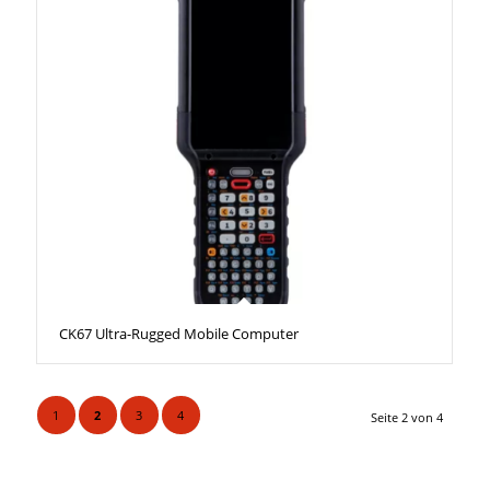
CK67 Ultra-Rugged Mobile Computer
1
2
3
4
Seite 2 von 4