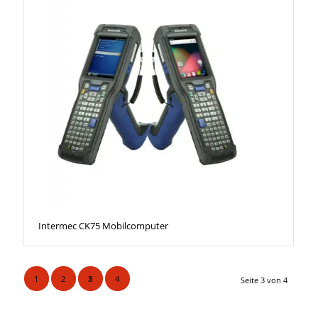
Intermec CK75 Mobilcomputer
1
2
3
4
Seite 3 von 4