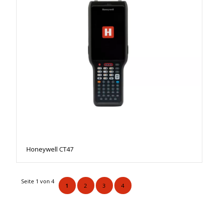
Honeywell CT47
Seite 1 von 4
1
2
3
4