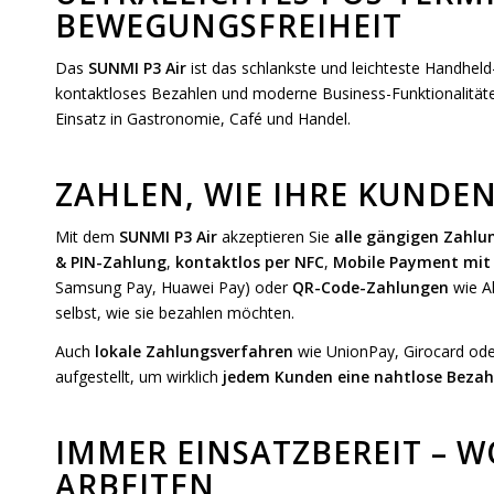
BEWEGUNGSFREIHEIT
Das
SUNMI P3 Air
ist das schlankste und leichteste Handheld
kontaktloses Bezahlen und moderne Business-Funktionalitäten
Einsatz in Gastronomie, Café und Handel.
ZAHLEN, WIE IHRE KUNDE
Mit dem
SUNMI P3 Air
akzeptieren Sie
alle gängigen Zahl
& PIN-Zahlung
,
kontaktlos per NFC
,
Mobile Payment mit
Samsung Pay, Huawei Pay) oder
QR-Code-Zahlungen
wie A
selbst, wie sie bezahlen möchten.
Auch
lokale Zahlungsverfahren
wie UnionPay, Girocard ode
aufgestellt, um wirklich
jedem Kunden eine nahtlose Beza
IMMER EINSATZBEREIT – W
ARBEITEN