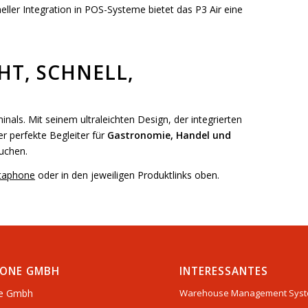
eller Integration in POS-Systeme bietet das P3 Air eine
CHT, SCHNELL,
ls. Mit seinem ultraleichten Design, der integrierten
r perfekte Begleiter für
Gastronomie, Handel und
suchen.
taphone
oder in den jeweiligen Produktlinks oben.
ONE GMBH
INTERESSANTES
e Gmbh
Warehouse Management Sys