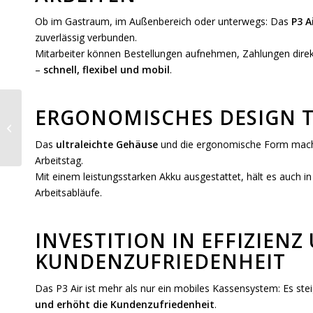
Ob im Gastraum, im Außenbereich oder unterwegs: Das
P3 A
zuverlässig verbunden.
Mitarbeiter können Bestellungen aufnehmen, Zahlungen di
–
schnell, flexibel und mobil
.
ERGONOMISCHES DESIGN T
Honeywell CT37 Handheld
Computer
Das
ultraleichte Gehäuse
und die ergonomische Form mache
Arbeitstag.
Mit einem leistungsstarken Akku ausgestattet, hält es auch i
Arbeitsabläufe.
INVESTITION IN EFFIZIENZ
KUNDENZUFRIEDENHEIT
Das P3 Air ist mehr als nur ein mobiles Kassensystem: Es stei
und erhöht die Kundenzufriedenheit
.