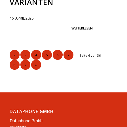
VARIANTEN
16. APRIL 2025
WEITERLESEN
«
‹
4
5
6
7
Seite 6 von 36
8
›
»
DATAPHONE GMBH
Dataphone Gmbh