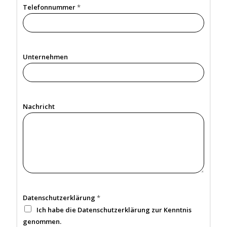
Telefonnummer
*
Unternehmen
D
Nachricht
a
t
e
n
s
c
h
u
t
z
e
Datenschutzerklärung
*
r
k
Ich habe die Datenschutzerklärung zur Kenntnis
l
genommen.
ä