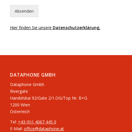
m
e
r
Absenden
E
-
M
Hier finden Sie unsere
Datenschutzerklärung.
a
i
l
DATAPHONE GMBH
Dataphone Gmbh
Rivergate
​Handelskai 92/Gate 2/1.OG/Top Nr. B+G
1200 Wien
Österreich
Tel:
+43 (0)1 4067 445 0
E-Mail:
office@dataphone.at