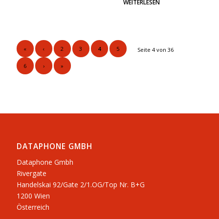
WEITERLESEN
«
‹
2
3
4
5
Seite 4 von 36
6
›
»
DATAPHONE GMBH
Dataphone Gmbh
Rivergate
​Handelskai 92/Gate 2/1.OG/Top Nr. B+G
1200 Wien
Österreich