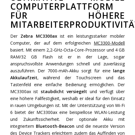
COMPUTERPLATTFORM
FÜR HÖHERE
MITARBEITERPRODUKTIVITÄ
Der
Zebra MC3300ax
ist ein leistungsstarker mobiler
Computer, der auf dem erfolgreichen
MC3300-Modell
basiert. Mit einem 2,2-GHz-Octa-Core-Prozessor und 4 GB
RAM/32 GB Flash ist er in der Lage, sogar
anspruchsvollste Anwendungen schnell und zuverlässig
auszuführen. Der 7000-mAh-Akku sorgt für eine
lange
Akkulaufzeit
, während der Touchscreen und das
Tastenfeld eine einfache Bedienung ermöglichen. Der
MC3300ax ist
staubdicht versiegelt
und verfügt über
eine höhere Fallfestigkeit, weshalb er ideal für den Einsatz
in rauen Umgebungen ist. Mit der Unterstützung von Wi-Fi
6 bietet der MC3300ax eine beispiellose WLAN-Leistung
und Zukunftssicherheit. Der optionale Akku mit
integriertem
Bluetooth-Beacon
und die neueste Version
des Device Trackers erleichtern zudem das Auffinden von