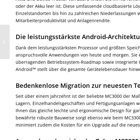
oder der Akku leer ist. Diese umfassende cloudbasierte Lö
Einzelstandorten bis hin zu zahlreichen Niederlassungen w
Mitarbeiterproduktivität und Anlagenrendite.
Die leistungsstärkste Android-Architekt
Wir freuen uns über das Fraunhofer
Qualitätssiegel
Dank dem leistungsstärksten Prozessor und größten Speich
anspruchsvolle Anwendungen von heute und morgen. Sie er
überragenden Betriebssystem-Roadmap sowie integrierte U
Android™ stellt über die gesamte Gerätelebensdauer hinwe
Bedenkenlose Migration zur neuesten T
Seit über einem Jahrzehnt ist der beliebte MC3000 der Ma
Lagern, Einzelhandelsgeschäften und Fertigungsanlagen w
Ihnen das gleiche leichte und ergonomische Design für ga
bewährte robuste Bauweise sorgt ebenso wie beim MC3300
minimiert zudem die Kosten für ein Upgrade auf die neues