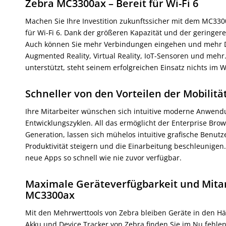
Zebra MC3300ax – Bereit für Wi-Fi 6
Machen Sie Ihre Investition zukunftssicher mit dem MC3300
für Wi-Fi 6. Dank der größeren Kapazität und der geringer
Auch können Sie mehr Verbindungen eingehen und mehr D
Augmented Reality, Virtual Reality, IoT-Sensoren und me
unterstützt, steht seinem erfolgreichen Einsatz nichts im 
Schneller von den Vorteilen der Mobilitä
Ihre Mitarbeiter wünschen sich intuitive moderne Anwendu
Entwicklungszyklen. All das ermöglicht der Enterprise Bro
Generation, lassen sich mühelos intuitive grafische Benutz
Produktivität steigern und die Einarbeitung beschleunige
neue Apps so schnell wie nie zuvor verfügbar.
Maximale Geräteverfügbarkeit und Mitar
MC3300ax
Mit den Mehrwerttools von Zebra bleiben Geräte in den Hä
Akku und Device Tracker von Zebra finden Sie im Nu fehlen