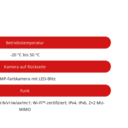
Betriebstemperatur
-20 °C bis 50 °C
Kamera auf Rückseite
-MP-Farbkamera mit LED-Blitz
Funk
r/k/v1/w/ax/mc1; Wi-Fi™-zertifiziert; IPv4, IPv6, 2×2 MU-
MIMO