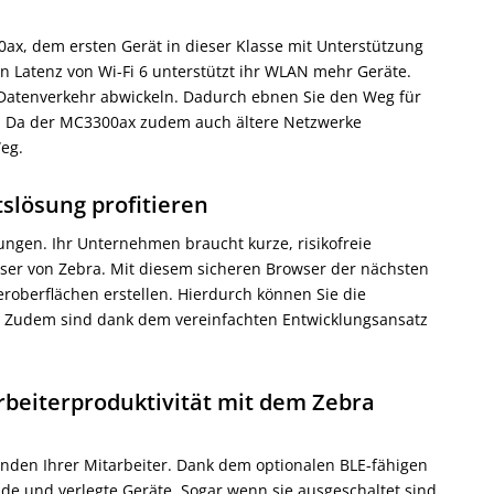
ax, dem ersten Gerät in dieser Klasse mit Unterstützung
en Latenz von Wi-Fi 6 unterstützt ihr WLAN mehr Geräte.
atenverkehr abwickeln. Dadurch ebnen Sie den Weg für
hr. Da der MC3300ax zudem auch ältere Netzwerke
Weg.
tslösung profitieren
ngen. Ihr Unternehmen braucht kurze, risikofreie
wser von Zebra. Mit diesem sicheren Browser der nächsten
eroberflächen erstellen. Hierdurch können Sie die
n. Zudem sind dank dem vereinfachten Entwicklungsansatz
beiterproduktivität mit dem Zebra
nden Ihrer Mitarbeiter. Dank dem optionalen BLE-fähigen
de und verlegte Geräte. Sogar wenn sie ausgeschaltet sind