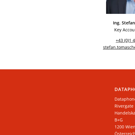
Ing. Stef
Key Acco
+43 (0)1 
stefan.tomasc
DATAPH
Dataphon
Rivergate
​Handelsk
B+G
1200 Wie
Österreic