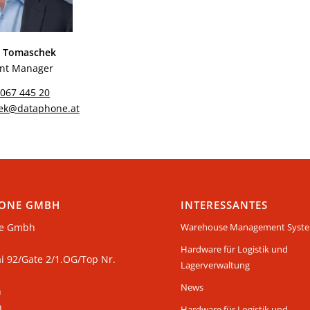
an Tomaschek
unt Manager
4067 445 20
hek@dataphone.at
ONE GMBH
INTERESSANTES
e Gmbh
Warehouse Management Syst
Hardware für Logistik und
ai 92/Gate 2/1.OG/Top Nr.
Lagerverwaltung
News
n
h
Hardware für Logistik und