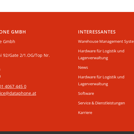
ONE GMBH
INTERESSANTES
e Gmbh
Warehouse Management Syst
Hardware für Logistik und
ai 92/Gate 2/1.OG/Top Nr.
Lagerverwaltung
News
n
h
Hardware für Logistik und
Lagerverwaltung
0)1 4067 445 0
fice@dataphone.at
Software
Service & Dienstleistungen
Karriere