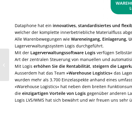
Dataphone hat ein
innovatives, standardisiertes und fle
welcher der komplette innerbetriebliche Materialfluss abge
Alle Warenbewegungen wie
Wareneingang, Einlagerung, U
Lagerverwaltungssystem Logis durchgeführt.
Mit der
Lagerverwaltungssoftware Logis
verfügen Selbstän
Art der zentralen Steuerung von manuellen und automatis
Mehr Erfolg im Außendienst mit
Mit Logis
erhöhen Sie die Rentabilität
,
steigern die Lagerk
Zebra
Ausserdem hat das Team
»Warehouse Logistics«
das Lager
wurden mehr als 3.700 Einzelaspekte anhand eines umfas
»Warehouse Logistics« hat neben dem breiten Funktionsu
die
einzigartigen Vorteile von Logis
gegenüber anderen La
Logis LVS/WMS hat sich bewährt und wir freuen uns sehr ü