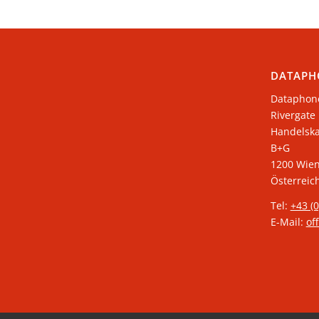
DATAPH
Dataphon
Rivergate
​Handelsk
B+G
1200 Wie
Österreic
Tel:
+43 (
E-Mail:
of