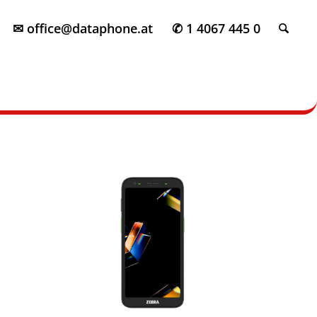
✉ office@dataphone.at
✆ 1 4067 445 0