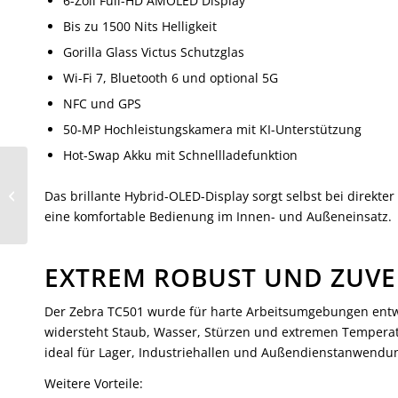
6-Zoll Full-HD AMOLED Display
Bis zu 1500 Nits Helligkeit
Gorilla Glass Victus Schutzglas
Wi-Fi 7, Bluetooth 6 und optional 5G
NFC und GPS
50-MP Hochleistungskamera mit KI-Unterstützung
Hot-Swap Akku mit Schnellladefunktion
Zebra TC701
Das brillante Hybrid-OLED-Display sorgt selbst bei direkte
eine komfortable Bedienung im Innen- und Außeneinsatz.
EXTREM ROBUST UND ZUVE
Der Zebra TC501 wurde für harte Arbeitsumgebungen entwic
widersteht Staub, Wasser, Stürzen und extremen Temperatur
ideal für Lager, Industriehallen und Außendienstanwendu
Weitere Vorteile: