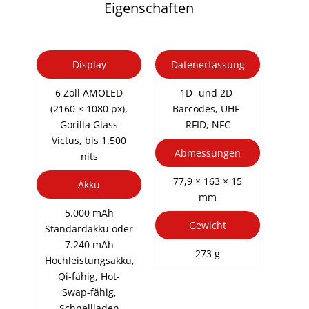
Eigenschaften
Display
Datenerfassung
6 Zoll AMOLED
1D- und 2D-
(2160 × 1080 px),
Barcodes, UHF-
Gorilla Glass
RFID, NFC
Victus, bis 1.500
Abmessungen
nits
77,9 × 163 × 15
Akku
mm
5.000 mAh
Gewicht
Standardakku oder
7.240 mAh
273 g
Hochleistungsakku,
Qi-fähig, Hot-
Swap-fähig,
Schnellladen