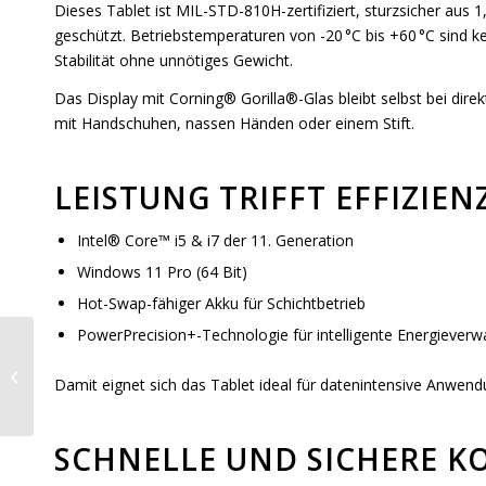
Dieses Tablet ist MIL-STD-810H-zertifiziert, sturzsicher a
geschützt. Betriebstemperaturen von -20 °C bis +60 °C sind 
Stabilität ohne unnötiges Gewicht.
Das Display mit Corning® Gorilla®-Glas bleibt selbst bei direk
mit Handschuhen, nassen Händen oder einem Stift.
LEISTUNG TRIFFT EFFIZIEN
Intel® Core™ i5 & i7 der 11. Generation
Windows 11 Pro (64 Bit)
Hot-Swap-fähiger Akku für Schichtbetrieb
PowerPrecision+-Technologie für intelligente Energieverw
Zebra MC3400 Android
Damit eignet sich das Tablet ideal für datenintensive Anwen
Mobilcomputer
SCHNELLE UND SICHERE K