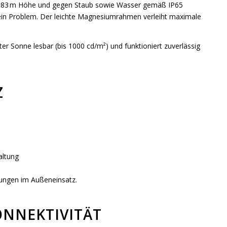
us 1,83 m Höhe und gegen Staub sowie Wasser gemäß IP65
kein Problem. Der leichte Magnesiumrahmen verleiht maximale
ter Sonne lesbar (bis 1000 cd/m²) und funktioniert zuverlässig
Z
altung
dungen im Außeneinsatz.
ONNEKTIVITÄT