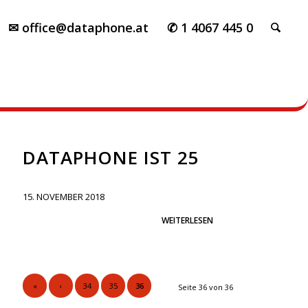
✉ office@dataphone.at
✆ 1 4067 445 0
DATAPHONE IST 25
15. NOVEMBER 2018
WEITERLESEN
«
‹
34
35
36
Seite 36 von 36