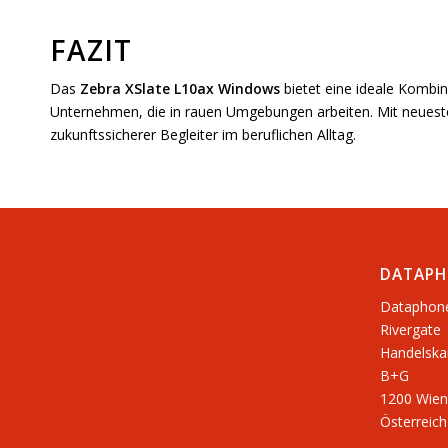
FAZIT
Das
Zebra XSlate L10ax Windows
bietet eine ideale Kombina
Unternehmen, die in rauen Umgebungen arbeiten. Mit neuester 
zukunftssicherer Begleiter im beruflichen Alltag.
DATAPH
Dataphon
Rivergate
​Handelska
B+G
1200 Wien
Österreich