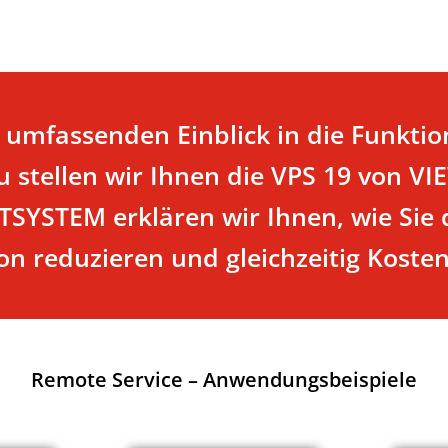
 umfassenden Einblick in die Funkti
zu stellen wir Ihnen die VPS 19 von
SYSTEM erklären wir Ihnen, wie Sie d
ion reduzieren und gleichzeitig Kost
Remote Service – Anwendungsbeispiele