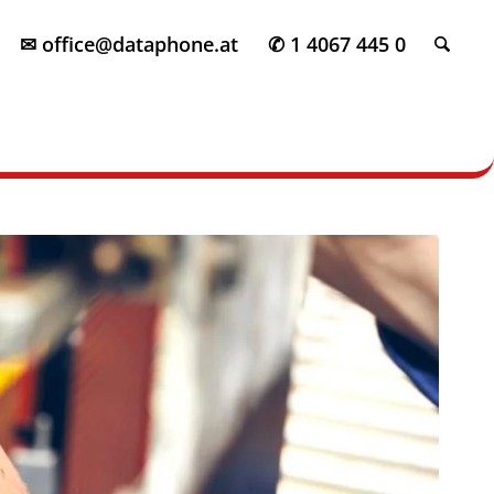
✉ office@dataphone.at
✆ 1 4067 445 0