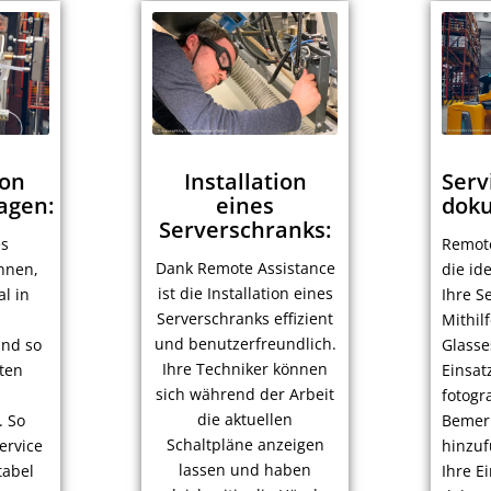
von
Installation
Serv
agen:
eines
doku
Serverschranks:
es
Remote
Dank Remote Assistance
hnen,
die id
ist die Installation eines
l in
Ihre S
Serverschranks effizient
Mithil
und benutzerfreundlich.
nd so
Glasse
Ihre Techniker können
ten
Einsat
sich während der Arbeit
fotogr
die aktuellen
. So
Bemer
Schaltpläne anzeigen
ervice
hinzuf
lassen und haben
tabel
Ihre E